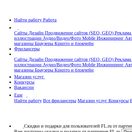
Найти работу
Работа
Сайты
Дизайн
Продвижение сайтов (SEO, GEO)
Реклама
иллюстрации
Аудио/Видео/Фото
Mobile
Инжиниринг
Авт
магазины
Браузеры
Крипто и блокчейн
Фрилансеры
Сайты
Дизайн
Продвижение сайтов (SEO, GEO)
Реклама
иллюстрации
Аудио/Видео/Фото
Mobile
Инжиниринг
Авт
магазины
Браузеры
Крипто и блокчейн
Магазин услуг
Конкурсы
Вакансии
Еще
Найти работу
Все фрилансеры
Магазин услуг
Конкурсы
Скидки и подарки для пользователей FL.ru от парт
Вам доступны скидки и подарки от партнеров FL.ru
Пон