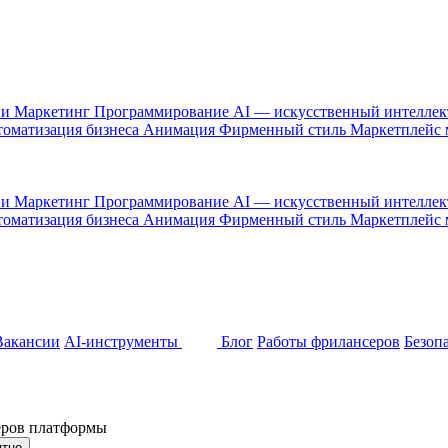
 и Маркетинг
Программирование
AI — искусственный интелле
оматизация бизнеса
Анимация
Фирменный стиль
Маркетплейс
 и Маркетинг
Программирование
AI — искусственный интелле
оматизация бизнеса
Анимация
Фирменный стиль
Маркетплейс
Вакансии
AI-инструменты
Блог
Работы фрилансеров
Безоп
неров платформы
ятно