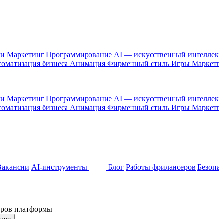
 и Маркетинг
Программирование
AI — искусственный интелле
оматизация бизнеса
Анимация
Фирменный стиль
Игры
Маркет
 и Маркетинг
Программирование
AI — искусственный интелле
оматизация бизнеса
Анимация
Фирменный стиль
Игры
Маркет
Вакансии
AI-инструменты
Блог
Работы фрилансеров
Безоп
неров платформы
ятно