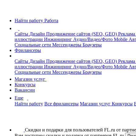
Найти работу
Работа
Сайты
Дизайн
Продвижение сайтов (SEO, GEO)
Реклама
иллюстрации
Инжиниринг
Аудио/Видео/Фото
Mobile
Авт
Социальные сети
Мессенджеры
Браузеры
Фрилансеры
Сайты
Дизайн
Продвижение сайтов (SEO, GEO)
Реклама
иллюстрации
Инжиниринг
Аудио/Видео/Фото
Mobile
Авт
Социальные сети
Мессенджеры
Браузеры
Магазин услуг
Конкурсы
Вакансии
Еще
Найти работу
Все фрилансеры
Магазин услуг
Конкурсы
Скидки и подарки для пользователей FL.ru от парт
Вам доступны скидки и подарки от партнеров FL.ru
Пон