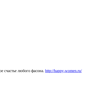
ое счастье любого фасона.
http://happy-women.ru/