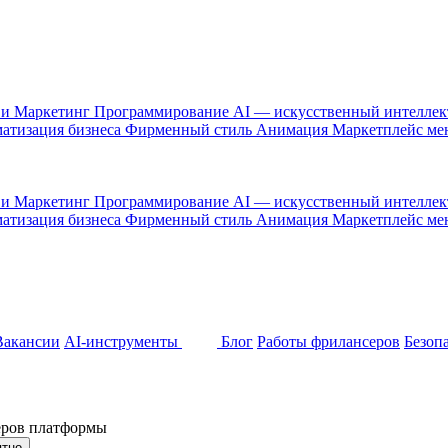
 и Маркетинг
Программирование
AI — искусственный интелле
атизация бизнеса
Фирменный стиль
Анимация
Маркетплейс м
 и Маркетинг
Программирование
AI — искусственный интелле
атизация бизнеса
Фирменный стиль
Анимация
Маркетплейс м
Вакансии
AI-инструменты
Блог
Работы фрилансеров
Безоп
неров платформы
ятно