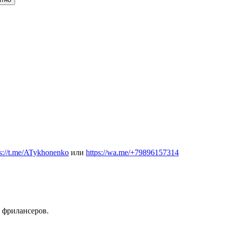
ps://t.me/ATykhonenko
или
https://wa.me/+79896157314
 фрилансеров.