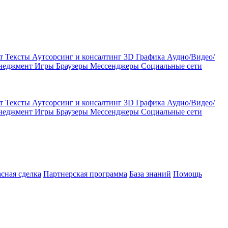
кт
Тексты
Аутсорсинг и консалтинг
3D Графика
Аудио/Видео/
енеджмент
Игры
Браузеры
Мессенджеры
Социальные сети
кт
Тексты
Аутсорсинг и консалтинг
3D Графика
Аудио/Видео/
енеджмент
Игры
Браузеры
Мессенджеры
Социальные сети
асная сделка
Партнерская программа
База знаний
Помощь