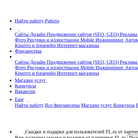
Найти работу
Работа
Сайты
Дизайн
Продвижение сайтов (SEO, GEO)
Реклама
Фото
Рисунки и иллюстрации
Mobile
Инжиниринг
Автом
Крипто и блокчейн
Интернет-магазины
Фрилансеры
Сайты
Дизайн
Продвижение сайтов (SEO, GEO)
Реклама
Фото
Рисунки и иллюстрации
Mobile
Инжиниринг
Автом
Крипто и блокчейн
Интернет-магазины
Магазин услуг
Конкурсы
Вакансии
Еще
Найти работу
Все фрилансеры
Магазин услуг
Конкурсы
Скидки и подарки для пользователей FL.ru от парт
Вам доступны скидки и подарки от партнеров FL.ru
Пон