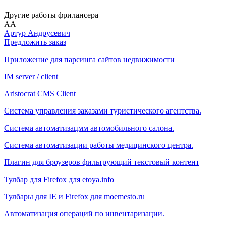
Другие работы фрилансера
АА
Артур Андрусевич
Предложить заказ
Приложение для парсинга сайтов недвижимости
IM server / client
Aristocrat CMS Client
Система управления заказами туристического агентства.
Система автоматизацмм автомобильного салона.
Система автоматизации работы медицинского центра.
Плагин для броузеров фильтрующий текстовый контент
Тулбар для Firefox для etoya.info
Тулбары для IE и Firefox для moemesto.ru
Автоматизация операций по инвентаризации.