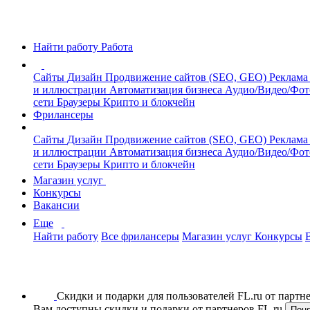
Найти работу
Работа
Сайты
Дизайн
Продвижение сайтов (SEO, GEO)
Реклама
и иллюстрации
Автоматизация бизнеса
Аудио/Видео/Фо
сети
Браузеры
Крипто и блокчейн
Фрилансеры
Сайты
Дизайн
Продвижение сайтов (SEO, GEO)
Реклама
и иллюстрации
Автоматизация бизнеса
Аудио/Видео/Фо
сети
Браузеры
Крипто и блокчейн
Магазин услуг
Конкурсы
Вакансии
Еще
Найти работу
Все фрилансеры
Магазин услуг
Конкурсы
Скидки и подарки для пользователей FL.ru от парт
Вам доступны скидки и подарки от партнеров FL.ru
Пон