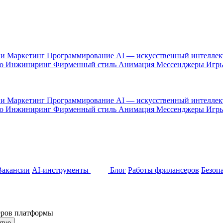
 и Маркетинг
Программирование
AI — искусственный интелле
то
Инжиниринг
Фирменный стиль
Анимация
Мессенджеры
Игр
 и Маркетинг
Программирование
AI — искусственный интелле
то
Инжиниринг
Фирменный стиль
Анимация
Мессенджеры
Игр
Вакансии
AI-инструменты
Блог
Работы фрилансеров
Безоп
неров платформы
ятно