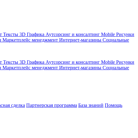
кт
Тексты
3D Графика
Аутсорсинг и консалтинг
Mobile
Рисунки
ы
Маркетплейс менеджмент
Интернет-магазины
Социальные
кт
Тексты
3D Графика
Аутсорсинг и консалтинг
Mobile
Рисунки
ы
Маркетплейс менеджмент
Интернет-магазины
Социальные
асная сделка
Партнерская программа
База знаний
Помощь