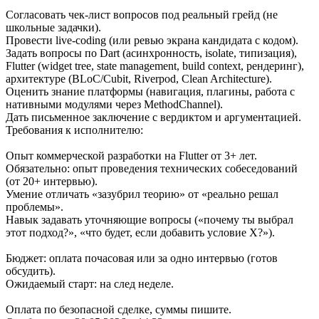
Согласовать чек-лист вопросов под реальный грейд (не
школьные задачки).
Провести live-coding (или ревью экрана кандидата с кодом).
Задать вопросы по Dart (асинхронность, isolate, типизация),
Flutter (widget tree, state management, build context, рендеринг),
архитектуре (BLoC/Cubit, Riverpod, Clean Architecture).
Оценить знание платформы (навигация, плагины, работа с
нативными модулями через MethodChannel).
Дать письменное заключение с вердиктом и аргументацией.
Требования к исполнителю:
Опыт коммерческой разработки на Flutter от 3+ лет.
Обязательно: опыт проведения технических собеседований
(от 20+ интервью).
Умение отличать «зазубрил теорию» от «реально решал
проблемы».
Навык задавать уточняющие вопросы («почему ты выбрал
этот подход?», «что будет, если добавить условие Х?»).
Бюджет: оплата почасовая или за одно интервью (готов
обсудить).
Ожидаемый старт: на след неделе.
Оплата по безопасной сделке, суммы пишите.