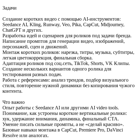
Задачи
Создание коротких видео с помощью AI-инструментов:
Seedance AI, Kling, Runway, Veo, Pika, CapCut, Midjourney,
ChatGPT и других.
Разработка идей и сценариев для роликов под задачи бренда.
Написание промптов для генерации видео, изображений,
персонажей, сцен и движений.
Монтаж коротких роликов: нарезка, титры, музыка, субтитры,
легкая цветокоррекция, финальная сборка.
Адаптация роликов под соц.сеть, TikTok, Shorts, VK Клипы.
Создание нескольких вариантов одного ролика для
тестирования разных подач.
Работа с референсами: анализ трендов, подбор визуального
стиля, повторение нужной динамики без копирования чужого
контента.
Что важно
Опыт работы с Seedance AI или другими AI video tools.
Понимание, как устроены короткие вертикальные ролики:
хук, удержание внимания, динамика, финальный CTA.
Умение писать сильные промпты, а не «сделай красиво».
Базовые навыки монтажа в CapCut, Premiere Pro, DaVinci
Resolve или аналогах.