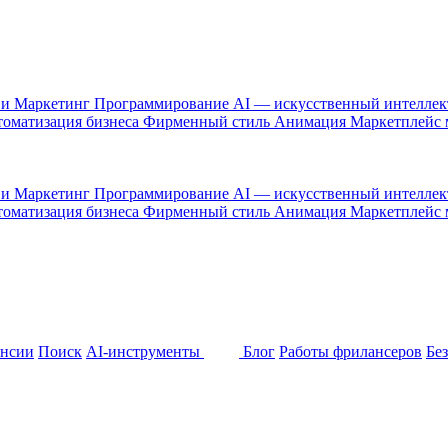
 и Маркетинг
Программирование
AI — искусственный интелле
оматизация бизнеса
Фирменный стиль
Анимация
Маркетплейс
 и Маркетинг
Программирование
AI — искусственный интелле
оматизация бизнеса
Фирменный стиль
Анимация
Маркетплейс
ансии
Поиск
AI-инструменты
Блог
Работы фрилансеров
Бе