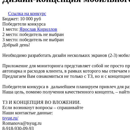
Ссылка на конкурс
Бюджет:
10 000
руб
Победители конкурса
1 место:
Ярос­лав Ки­рил­лов
2 место:
победитель не выбран
3 место:
победитель не выбран
Добрый день!
Необходимо разработать дизайн нескольких экранов (2-3) моб
Приложение для мониторинга представляет собой не просто п
автопарка и расходов клиента, в рамках которого мы отвечаем
Предлагаем Вам ознакомиться не только с ТЗ, но и с концепци
Победителя конкурса в дальнейшем планируем привлеч для ра
Наша цель, помимо получения качественного концепта, – найт
ТЗ И КОНЦЕПЦИЯ ВО ВЛОЖЕНИИ.
Если возникнут вопросы – спрашивайте
Наши контактые данные:
tsyug.ru/
Romanova@tsyug.ru
8-918-930-09-93