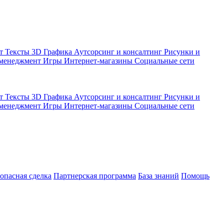
кт
Тексты
3D Графика
Аутсорсинг и консалтинг
Рисунки и
 менеджмент
Игры
Интернет-магазины
Социальные сети
кт
Тексты
3D Графика
Аутсорсинг и консалтинг
Рисунки и
 менеджмент
Игры
Интернет-магазины
Социальные сети
зопасная сделка
Партнерская программа
База знаний
Помощь