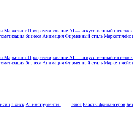
 и Маркетинг
Программирование
AI — искусственный интелле
оматизация бизнеса
Анимация
Фирменный стиль
Маркетплейс
 и Маркетинг
Программирование
AI — искусственный интелле
оматизация бизнеса
Анимация
Фирменный стиль
Маркетплейс
ансии
Поиск
AI-инструменты
Блог
Работы фрилансеров
Бе