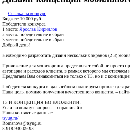
Ссылка на конкурс
Бюджет:
10 000
руб
Победители конкурса
1 место:
Ярос­лав Ки­рил­лов
2 место:
победитель не выбран
3 место:
победитель не выбран
Добрый день!
Необходимо разработать дизайн нескольких экранов (2-3) моб
Приложение для мониторинга представляет собой не просто п
автопарка и расходов клиента, в рамках которого мы отвечаем
Предлагаем Вам ознакомиться не только с ТЗ, но и с концепци
Победителя конкурса в дальнейшем планируем привлеч для ра
Наша цель, помимо получения качественного концепта, – найт
ТЗ И КОНЦЕПЦИЯ ВО ВЛОЖЕНИИ.
Если возникнут вопросы – спрашивайте
Наши контактые данные:
tsyug.ru/
Romanova@tsyug.ru
8-918-930-09-93