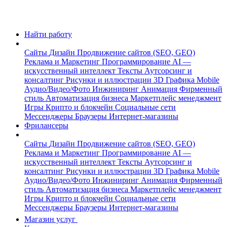
Найти работу
Сайты
Дизайн
Продвижение сайтов (SEO, GEO)
Реклама и Маркетинг
Программирование
AI —
искусственный интеллект
Тексты
Аутсорсинг и
консалтинг
Рисунки и иллюстрации
3D Графика
Mobile
Аудио/Видео/Фото
Инжиниринг
Анимация
Фирменный
стиль
Автоматизация бизнеса
Маркетплейс менеджмент
Игры
Крипто и блокчейн
Социальные сети
Мессенджеры
Браузеры
Интернет-магазины
Фрилансеры
Сайты
Дизайн
Продвижение сайтов (SEO, GEO)
Реклама и Маркетинг
Программирование
AI —
искусственный интеллект
Тексты
Аутсорсинг и
консалтинг
Рисунки и иллюстрации
3D Графика
Mobile
Аудио/Видео/Фото
Инжиниринг
Анимация
Фирменный
стиль
Автоматизация бизнеса
Маркетплейс менеджмент
Игры
Крипто и блокчейн
Социальные сети
Мессенджеры
Браузеры
Интернет-магазины
Магазин услуг