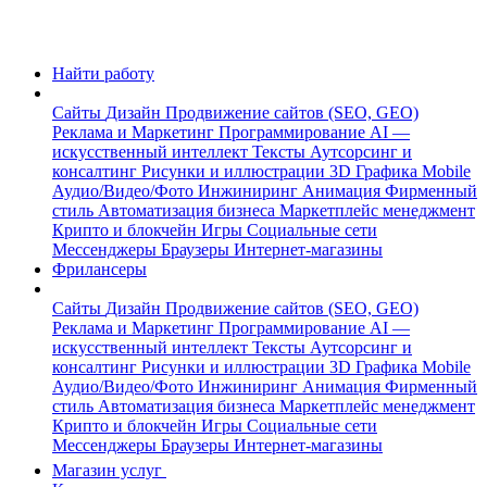
Найти работу
Сайты
Дизайн
Продвижение сайтов (SEO, GEO)
Реклама и Маркетинг
Программирование
AI —
искусственный интеллект
Тексты
Аутсорсинг и
консалтинг
Рисунки и иллюстрации
3D Графика
Mobile
Аудио/Видео/Фото
Инжиниринг
Анимация
Фирменный
стиль
Автоматизация бизнеса
Маркетплейс менеджмент
Крипто и блокчейн
Игры
Социальные сети
Мессенджеры
Браузеры
Интернет-магазины
Фрилансеры
Сайты
Дизайн
Продвижение сайтов (SEO, GEO)
Реклама и Маркетинг
Программирование
AI —
искусственный интеллект
Тексты
Аутсорсинг и
консалтинг
Рисунки и иллюстрации
3D Графика
Mobile
Аудио/Видео/Фото
Инжиниринг
Анимация
Фирменный
стиль
Автоматизация бизнеса
Маркетплейс менеджмент
Крипто и блокчейн
Игры
Социальные сети
Мессенджеры
Браузеры
Интернет-магазины
Магазин услуг