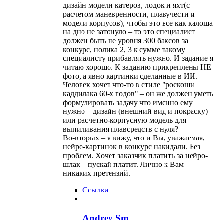
дизайн модели катеров, лодок и яхт(с
расчетом маневренности, плавучести и
модели корпусов), чтобы это все как калоша
на дно не затонуло – то это специалист
должен быть не уровня 300 баксов за
конкурс, нолика 2, 3 к сумме такому
специалисту прибавлять нужно. И задание я
читаю хорошо. К заданию прикреплены НЕ
фото, а явно картинки сделанные в ИИ.
Человек хочет что-то в стиле "роскоши
каддилака 60-х годов" – он же должен уметь
формулировать задачу что именно ему
нужно – дизайн (внешний вид и покраску)
или расчетно-корпусную модель для
выпиливания плавсредств с нуля?
Во-вторых – я вижу, что и Вы, уважаемая,
нейро-картинок в конкурс накидали. Без
проблем. Хочет заказчик платить за нейро-
шлак – пускай платит. Лично к Вам –
никаких претензий.
Ссылка
Andrey Sm