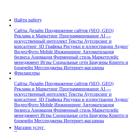
Найти работу
Сайты
Дизайн
Продвижение сайтов (SEO, GEO)
Реклама и Маркетинг
Программирование
AI —
искусственный интеллект
Тексты
Аутсорсинг и
консалтинг
3D Графика
Рисунки и иллюстрации
Аудио/
Видео/Фото
Mobile
Инжиниринг
Автоматизация
бизнеса
Анимация
Фирменный стиль
Маркетплейс
менеджмент
Игры
Социальные сети
Браузеры
Крипто и
блокчейн
Мессенджеры
Интернет-магазины
Фрилансеры
Сайты
Дизайн
Продвижение сайтов (SEO, GEO)
Реклама и Маркетинг
Программирование
AI —
искусственный интеллект
Тексты
Аутсорсинг и
консалтинг
3D Графика
Рисунки и иллюстрации
Аудио/
Видео/Фото
Mobile
Инжиниринг
Автоматизация
бизнеса
Анимация
Фирменный стиль
Маркетплейс
менеджмент
Игры
Социальные сети
Браузеры
Крипто и
блокчейн
Мессенджеры
Интернет-магазины
Магазин услуг