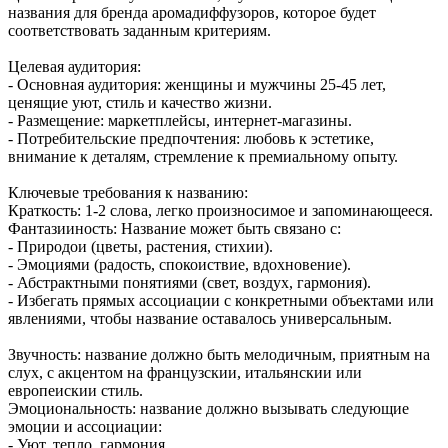
названия для бренда аромадиффузоров, которое будет
соответствовать заданным критериям.
Целевая аудитория:
- Основная аудитория: женщины и мужчины 25-45 лет,
ценящие уют, стиль и качество жизни.
- Размещение: маркетплейсы, интернет-магазины.
- Потребительские предпочтения: любовь к эстетике,
внимание к деталям, стремление к премиальному опыту.
Ключевые требования к названию:
Краткость: 1-2 слова, легко произносимое и запоминающееся.
Фантазииность: Название может быть связано с:
- Природои (цветы, растения, стихии).
- Эмоциями (радость, спокоиствие, вдохновение).
- Абстрактными понятиями (свет, воздух, гармония).
- Избегать прямых ассоциации с конкретными объектами или
явлениями, чтобы название оставалось универсальным.
Звучность: название должно быть мелодичным, приятным на
слух, с акцентом на французскии, итальянскии или
европеискии стиль.
Эмоциональность: название должно вызывать следующие
эмоции и ассоциации:
- Уют, тепло, гармония.