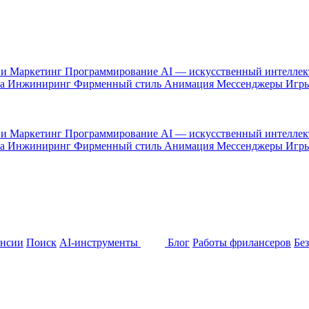
 и Маркетинг
Программирование
AI — искусственный интелле
са
Инжиниринг
Фирменный стиль
Анимация
Мессенджеры
Игр
 и Маркетинг
Программирование
AI — искусственный интелле
са
Инжиниринг
Фирменный стиль
Анимация
Мессенджеры
Игр
ансии
Поиск
AI-инструменты
Блог
Работы фрилансеров
Бе