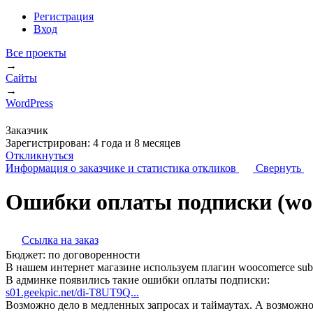
Регистрация
Вход
Все проекты
→
Сайты
→
WordPress
Заказчик
Зарегистрирован:
4 года и 8 месяцев
Откликнуться
Информация о заказчике
и статистика откликов
Свернуть
Ошибки оплаты подписки (woo
Ссылка на заказ
Бюджет:
по договоренности
В нашем интернет магазине используем плагин woocomerce subsc
В админке появились такие ошибки оплаты подписки:
s01.geekpic.net/di-T8UT9Q...
Возможно дело в медленных запросах и таймаутах. А возможно