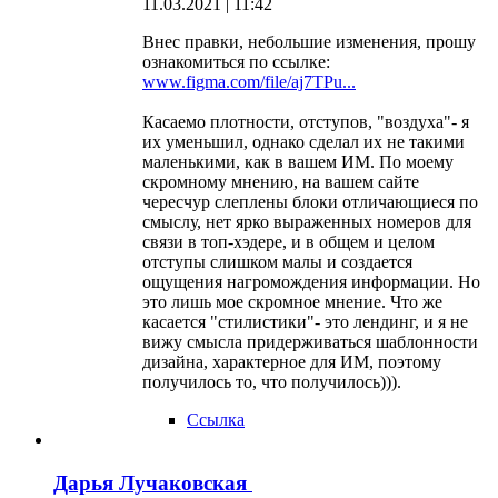
11.03.2021 | 11:42
Внес правки, небольшие изменения, прошу
ознакомиться по ссылке:
www.figma.com/file/aj7TPu...
Касаемо плотности, отступов, "воздуха"- я
их уменьшил, однако сделал их не такими
маленькими, как в вашем ИМ. По моему
скромному мнению, на вашем сайте
чересчур слеплены блоки отличающиеся по
смыслу, нет ярко выраженных номеров для
связи в топ-хэдере, и в общем и целом
отступы слишком малы и создается
ощущения нагромождения информации. Но
это лишь мое скромное мнение. Что же
касается "стилистики"- это лендинг, и я не
вижу смысла придерживаться шаблонности
дизайна, характерное для ИМ, поэтому
получилось то, что получилось))).
Ссылка
Дарья Лучаковская