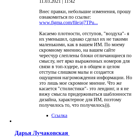
11.03.2021 | 11:42
Внес правки, небольшие изменения, прошу
ознакомиться по ссылке:
www.figma.com/file/aj7TPu...
Касаемо плотности, отступов, "воздуха"- я
их уменьшил, однако сделал их не такими
маленькими, как в вашем ИМ. По моему
скромному мнению, на вашем сайте
чересчур слеплены блоки отличающиеся по
смыслу, нет ярко выраженных номеров для
связи в топ-хэдере, и в общем и целом
отступы слишком малы и создается
ощущения нагромождения информации. Но
это лишь мое скромное мнение. Что же
касается "стилистики"- это лендинг, и я не
вижу смысла придерживаться шаблонности
дизайна, характерное для ИМ, поэтому
получилось то, что получилось))).
Ссылка
Дарья Лучаковская