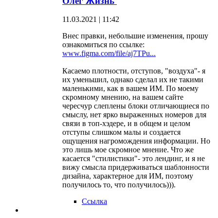
Олег Жизнь
11.03.2021 | 11:42
Внес правки, небольшие изменения, прошу
ознакомиться по ссылке:
www.figma.com/file/aj7TPu...
Касаемо плотности, отступов, "воздуха"- я
их уменьшил, однако сделал их не такими
маленькими, как в вашем ИМ. По моему
скромному мнению, на вашем сайте
чересчур слеплены блоки отличающиеся по
смыслу, нет ярко выраженных номеров для
связи в топ-хэдере, и в общем и целом
отступы слишком малы и создается
ощущения нагромождения информации. Но
это лишь мое скромное мнение. Что же
касается "стилистики"- это лендинг, и я не
вижу смысла придерживаться шаблонности
дизайна, характерное для ИМ, поэтому
получилось то, что получилось))).
Ссылка