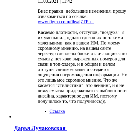
11.03.2021 | 11:42
Внес правки, небольшие изменения, прошу
ознакомиться по ссылке:
www.figma.com/file/aj7TPu...
Касаемо плотности, отступов, "воздуха"- я
их уменьшил, однако сделал их не такими
маленькими, как в вашем ИМ. По моему
скромному мнению, на вашем сайте
чересчур слеплены блоки отличающиеся по
смыслу, нет ярко выраженных номеров для
связи в топ-хэдере, и в общем и целом
отступы слишком малы и создается
ощущения нагромождения информации. Но
это лишь мое скромное мнение. Что же
касается "стилистики"- это лендинг, и я не
вижу смысла придерживаться шаблонности
дизайна, характерное для ИМ, поэтому
получилось то, что получилось))).
Ссылка
Дарья Лучаковская