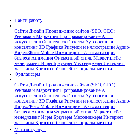
Найти работу
Сайты
Дизайн
Продвижение сайтов (SEO, GEO)
Реклама и Маркетинг
Программирование
AI —
искусственный интеллект
Тексты
Аутсорсинг и
консалтинг
3D Графика
Рисунки и иллюстрации
Аудио/
Видео/Фото
Mobile
Инжиниринг
Автоматизация
бизнеса
Анимация
Фирменный стиль
Маркетплейс
менеджмент
Игры
Браузеры
Мессенджеры
Интернет-
магазины
Крипто и блокчейн
Социальные сети
Фрилансеры
Сайты
Дизайн
Продвижение сайтов (SEO, GEO)
Реклама и Маркетинг
Программирование
AI —
искусственный интеллект
Тексты
Аутсорсинг и
консалтинг
3D Графика
Рисунки и иллюстрации
Аудио/
Видео/Фото
Mobile
Инжиниринг
Автоматизация
бизнеса
Анимация
Фирменный стиль
Маркетплейс
менеджмент
Игры
Браузеры
Мессенджеры
Интернет-
магазины
Крипто и блокчейн
Социальные сети
Магазин услуг