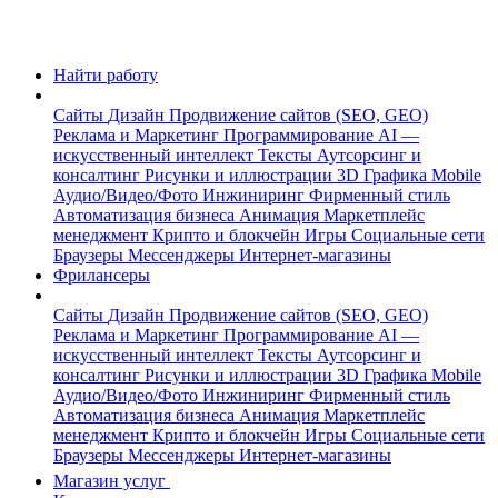
Найти работу
Сайты
Дизайн
Продвижение сайтов (SEO, GEO)
Реклама и Маркетинг
Программирование
AI —
искусственный интеллект
Тексты
Аутсорсинг и
консалтинг
Рисунки и иллюстрации
3D Графика
Mobile
Аудио/Видео/Фото
Инжиниринг
Фирменный стиль
Автоматизация бизнеса
Анимация
Маркетплейс
менеджмент
Крипто и блокчейн
Игры
Социальные сети
Браузеры
Мессенджеры
Интернет-магазины
Фрилансеры
Сайты
Дизайн
Продвижение сайтов (SEO, GEO)
Реклама и Маркетинг
Программирование
AI —
искусственный интеллект
Тексты
Аутсорсинг и
консалтинг
Рисунки и иллюстрации
3D Графика
Mobile
Аудио/Видео/Фото
Инжиниринг
Фирменный стиль
Автоматизация бизнеса
Анимация
Маркетплейс
менеджмент
Крипто и блокчейн
Игры
Социальные сети
Браузеры
Мессенджеры
Интернет-магазины
Магазин услуг