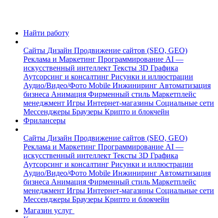
Найти работу
Сайты
Дизайн
Продвижение сайтов (SEO, GEO)
Реклама и Маркетинг
Программирование
AI —
искусственный интеллект
Тексты
3D Графика
Аутсорсинг и консалтинг
Рисунки и иллюстрации
Аудио/Видео/Фото
Mobile
Инжиниринг
Автоматизация
бизнеса
Анимация
Фирменный стиль
Маркетплейс
менеджмент
Игры
Интернет-магазины
Социальные сети
Мессенджеры
Браузеры
Крипто и блокчейн
Фрилансеры
Сайты
Дизайн
Продвижение сайтов (SEO, GEO)
Реклама и Маркетинг
Программирование
AI —
искусственный интеллект
Тексты
3D Графика
Аутсорсинг и консалтинг
Рисунки и иллюстрации
Аудио/Видео/Фото
Mobile
Инжиниринг
Автоматизация
бизнеса
Анимация
Фирменный стиль
Маркетплейс
менеджмент
Игры
Интернет-магазины
Социальные сети
Мессенджеры
Браузеры
Крипто и блокчейн
Магазин услуг