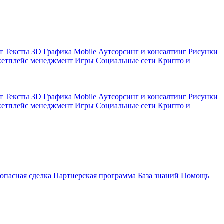
кт
Тексты
3D Графика
Mobile
Аутсорсинг и консалтинг
Рисунки
етплейс менеджмент
Игры
Социальные сети
Крипто и
кт
Тексты
3D Графика
Mobile
Аутсорсинг и консалтинг
Рисунки
етплейс менеджмент
Игры
Социальные сети
Крипто и
зопасная сделка
Партнерская программа
База знаний
Помощь