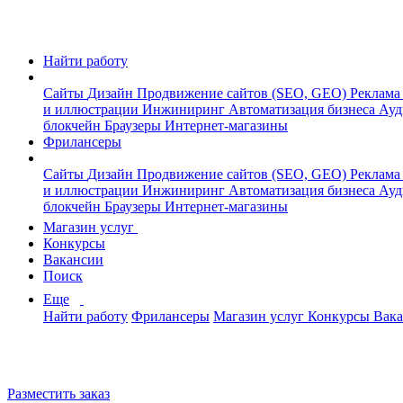
Найти работу
Сайты
Дизайн
Продвижение сайтов (SEO, GEO)
Реклама
и иллюстрации
Инжиниринг
Автоматизация бизнеса
Ауд
блокчейн
Браузеры
Интернет-магазины
Фрилансеры
Сайты
Дизайн
Продвижение сайтов (SEO, GEO)
Реклама
и иллюстрации
Инжиниринг
Автоматизация бизнеса
Ауд
блокчейн
Браузеры
Интернет-магазины
Магазин услуг
Конкурсы
Вакансии
Поиск
Еще
Найти работу
Фрилансеры
Магазин услуг
Конкурсы
Вак
Разместить заказ