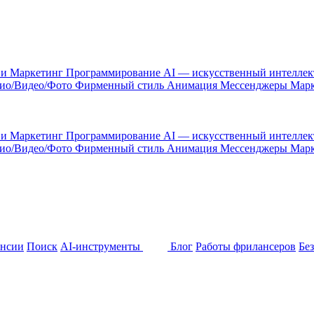
 и Маркетинг
Программирование
AI — искусственный интелле
ио/Видео/Фото
Фирменный стиль
Анимация
Мессенджеры
Марк
 и Маркетинг
Программирование
AI — искусственный интелле
ио/Видео/Фото
Фирменный стиль
Анимация
Мессенджеры
Марк
ансии
Поиск
AI-инструменты
Блог
Работы фрилансеров
Бе