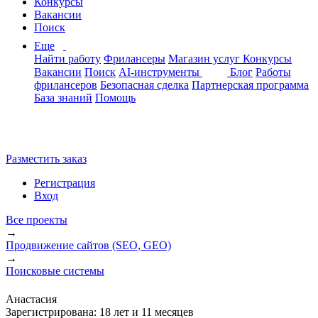
Конкурсы
Вакансии
Поиск
Еще
Найти работу
Фрилансеры
Магазин услуг
Конкурсы
Вакансии
Поиск
AI-инструменты
Блог
Работы
фрилансеров
Безопасная сделка
Партнерская программа
База знаний
Помощь
Разместить заказ
Регистрация
Вход
Все проекты
→
Продвижение сайтов (SEO, GEO)
→
Поисковые системы
Анастасия
Зарегистрирована:
18 лет и 11 месяцев