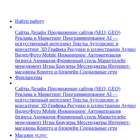
Найти работу
Сайты
Дизайн
Продвижение сайтов (SEO, GEO)
Реклама и Маркетинг
Программирование
AI —
искусственный интеллект
Тексты
Аутсорсинг и
консалтинг
3D Графика
Рисунки и иллюстрации
Аудио/
Видео/Фото
Mobile
Инжиниринг
Автоматизация
бизнеса
Анимация
Фирменный стиль
Маркетплейс
менеджмент
Игры
Браузеры
Мессенджеры
Интернет-
магазины
Крипто и блокчейн
Социальные сети
Фрилансеры
Сайты
Дизайн
Продвижение сайтов (SEO, GEO)
Реклама и Маркетинг
Программирование
AI —
искусственный интеллект
Тексты
Аутсорсинг и
консалтинг
3D Графика
Рисунки и иллюстрации
Аудио/
Видео/Фото
Mobile
Инжиниринг
Автоматизация
бизнеса
Анимация
Фирменный стиль
Маркетплейс
менеджмент
Игры
Браузеры
Мессенджеры
Интернет-
магазины
Крипто и блокчейн
Социальные сети
Магазин услуг