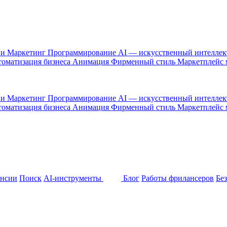
 и Маркетинг
Программирование
AI — искусственный интелле
оматизация бизнеса
Анимация
Фирменный стиль
Маркетплейс
 и Маркетинг
Программирование
AI — искусственный интелле
оматизация бизнеса
Анимация
Фирменный стиль
Маркетплейс
ансии
Поиск
AI-инструменты
Блог
Работы фрилансеров
Бе