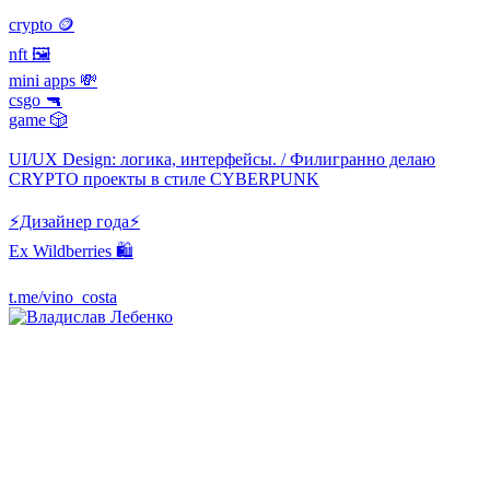
crypto 🪙
nft 🖼
mini apps 💸
csgo 🔫
game 🎲
UI/UX Design: логика, интерфейсы. / Филигранно делаю
CRYPTO проекты в стиле CYBERPUNK
⚡️Дизайнер года⚡
Ex Wildberries 🛍
t.me/vino_costa