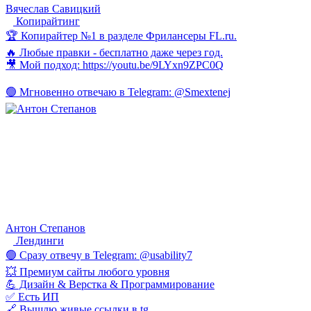
Вячеслав Савицкий
Копирайтинг
🏆 Копирайтер №1 в разделе Фрилансеры FL.ru.
🔥 Любые правки - бесплатно даже через год.
🎥 Мой подход: https://youtu.be/9LYxn9ZPC0Q
🟢 Мгновенно отвечаю в Telegram: @Smextenej
Антон Степанов
Лендинги
🟢 Сразу отвечу в Telegram: @usability7
💥 Премиум сайты любого уровня
💪 Дизайн & Верстка & Программирование
✅ Есть ИП
🔗 Вышлю живые ссылки в tg