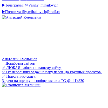
▶️Телеграмм: @Vasiliy_mihailovich
▶️Почта: vasiliy-mihailovich@mail.ru
Анатолий Емельянов
Доработка сайтов
✅ ЛЮБАЯ работа по вашему сайту.
✅ От небольших задач на пару часов, до крупных проектов.
✅ Приступлю сразу.
Задачи на оценку в сообщения или TG @tol1k830