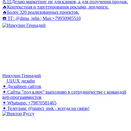
💪🏻Делаю маркетинг не для кликов, а для получения продаж.
🔥Контекстная и таргетирования реклама, лендинги.
🔥Более 320 реализованных проектов.
☎️ ТГ: @dima_iglin | Max:+79950985510
Никулин Геннадий
UI/UX дизайн
✦ Дизайнер сайтов
✦ Сайты "под ключ" выполняю в сотрудничестве с командой
веб-программистов
✦ Whatsapp: +79870581465
✦ Телеграм: @quinci_msk - всегда на связи!