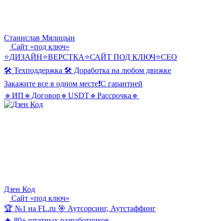
Станислав Мялицын
Сайт «под ключ»
⭐️ДИЗАЙН⭐️ВЕРСТКА⭐️САЙТ ПОД КЛЮЧ⭐️СЕО
🛠 Техподдержка 🛠 Доработка на любом движке
Закажите все в одном месте❗С гарантией
🔹ИП🔹Договор🔹USDT🔹Рассрочка🔹
Дзен Код
Сайт «под ключ»
🏆 №1 на FL.ru 🎯 Аутсорсинг, Аутстаффинг
🔥 80+ штатных разработчиков