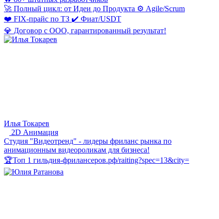
🚀 Полный цикл: от Идеи до Продукта ⚙️ Agile/Scrum
❤️ FIX-прайс по ТЗ ✔️ Фиат/USDT
💎 Договор c ООО, гарантированный результат!
Илья Токарев
2D Анимация
Студия "Видеотренд" - лидеры фриланс рынка по
анимационным видеороликам для бизнеса!
🏆Топ 1 гильдия-фрилансеров.рф/raiting?spec=13&city=